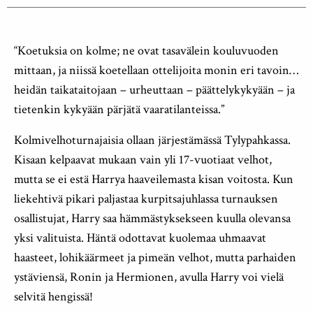
“Koetuksia on kolme; ne ovat tasavälein kouluvuoden
mittaan, ja niissä koetellaan ottelijoita monin eri tavoin…
heidän taikataitojaan – urheuttaan – päättelykykyään – ja
tietenkin kykyään pärjätä vaaratilanteissa.”
Kolmivelhoturnajaisia ollaan järjestämässä Tylypahkassa.
Kisaan kelpaavat mukaan vain yli 17-vuotiaat velhot,
mutta se ei estä Harrya haaveilemasta kisan voitosta. Kun
liekehtivä pikari paljastaa kurpitsajuhlassa turnauksen
osallistujat, Harry saa hämmästyksekseen kuulla olevansa
yksi valituista. Häntä odottavat kuolemaa uhmaavat
haasteet, lohikäärmeet ja pimeän velhot, mutta parhaiden
ystäviensä, Ronin ja Hermionen, avulla Harry voi vielä
selvitä hengissä!