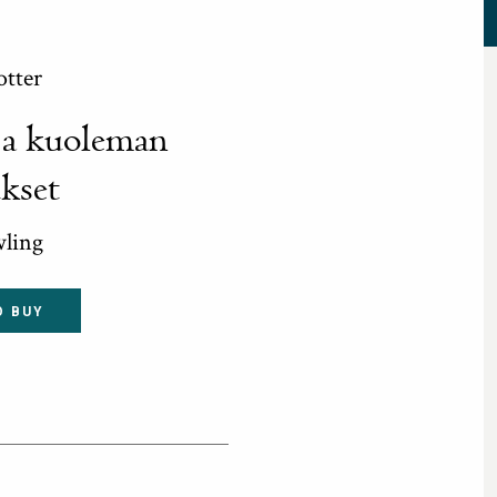
otter
ja kuoleman
ukset
wling
O BUY