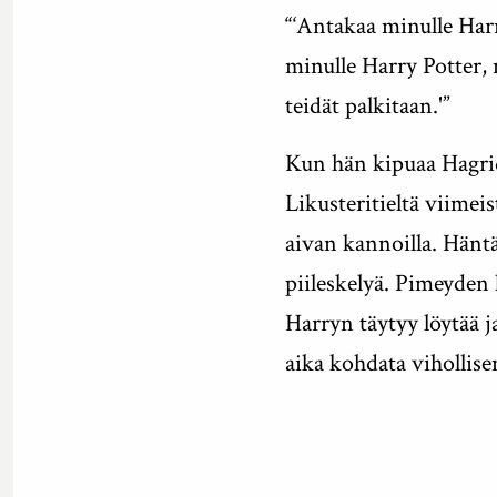
“‘Antakaa minulle Harr
minulle Harry Potter,
teidät palkitaan.'”
Kun hän kipuaa Hagrid
Likusteritieltä viimei
aivan kannoilla. Hänt
piileskelyä. Pimeyden 
Harryn täytyy löytää j
aika kohdata vihollis