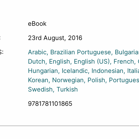
eBook
:
23rd August, 2016
:
Arabic
Brazilian Portuguese
Bulgari
Dutch
English
English (US)
French
Hungarian
Icelandic
Indonesian
Ital
Korean
Norwegian
Polish
Portugue
Swedish
Turkish
9781781101865