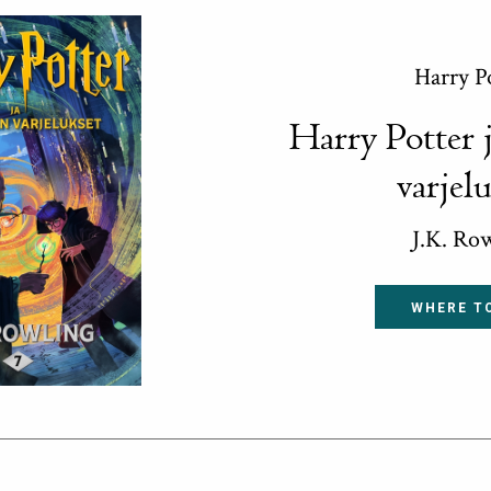
Harry P
Harry Potter 
varjel
J.K. Ro
WHERE T