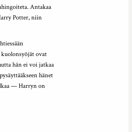
vahingoiteta. Antakaa
rry Potter, niin
ähtiessään
ja kuolonsyöjät ovat
tta hän ei voi jatkaa
 pysäyttääkseen hänet
 alkaa — Harryn on