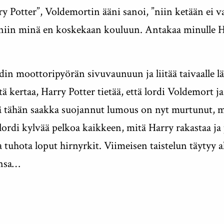
y Potter”, Voldemortin ääni sanoi, ”niin ketään ei 
 niin minä en koskekaan kouluun. Antakaa minulle Ha
in moottoripyörän sivuvaunuun ja liitää taivaalle l
stä kertaa, Harry Potter tietää, että lordi Voldemort 
ä tähän saakka suojannut lumous on nyt murtunut, mu
lordi kylvää pelkoa kaikkeen, mitä Harry rakastaa ja
a tuhota loput hirnyrkit. Viimeisen taistelun täytyy
ensa…