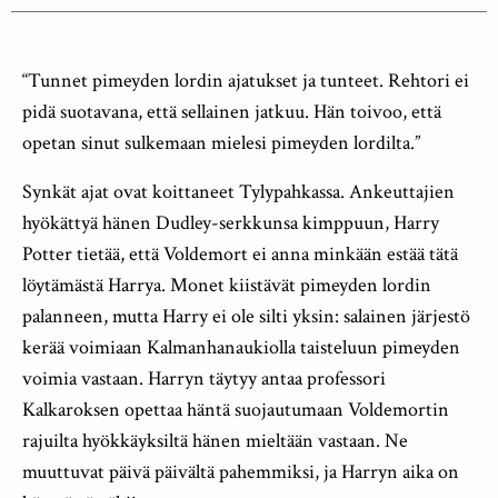
“Tunnet pimeyden lordin ajatukset ja tunteet. Rehtori ei
pidä suotavana, että sellainen jatkuu. Hän toivoo, että
opetan sinut sulkemaan mielesi pimeyden lordilta.”
Synkät ajat ovat koittaneet Tylypahkassa. Ankeuttajien
hyökättyä hänen Dudley-serkkunsa kimppuun, Harry
Potter tietää, että Voldemort ei anna minkään estää tätä
löytämästä Harrya. Monet kiistävät pimeyden lordin
palanneen, mutta Harry ei ole silti yksin: salainen järjestö
kerää voimiaan Kalmanhanaukiolla taisteluun pimeyden
voimia vastaan. Harryn täytyy antaa professori
Kalkaroksen opettaa häntä suojautumaan Voldemortin
rajuilta hyökkäyksiltä hänen mieltään vastaan. Ne
muuttuvat päivä päivältä pahemmiksi, ja Harryn aika on