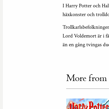
I Harry Potter och Hal
häxkonster och trolld
Trollkarlsbefolkninge
Lord Voldemort är i fä
än en gång tvingas d
More from th