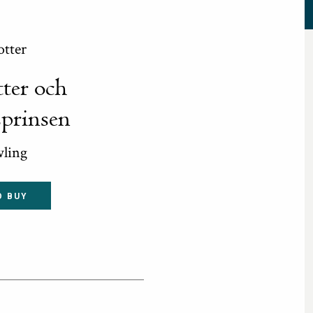
otter
ter och
prinsen
wling
O BUY