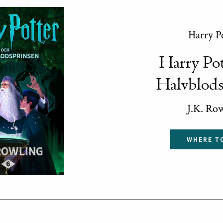
Harry P
Harry Pot
Halvblods
J.K. Ro
WHERE T