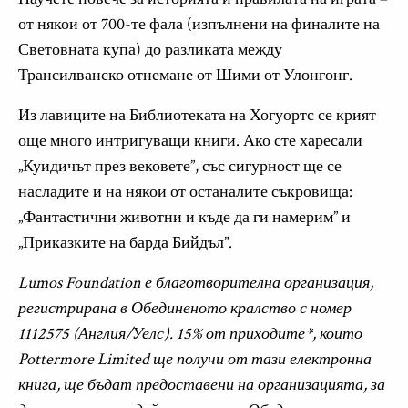
от някои от 700-те фала (изпълнени на финалите на
Световната купа) до разликата между
Трансилванско отнемане от Шими от Улонгонг.
Из лавиците на Библиотеката на Хогуортс се крият
още много интригуващи книги. Ако сте харесали
„Куидичът през вековете”, със сигурност ще се
насладите и на някои от останалите съкровища:
„Фантастични животни и къде да ги намерим” и
„Приказките на барда Бийдъл”.
Lumos Foundation е благотворителна организация,
регистрирана в Обединеното кралство с номер
1112575 (Англия/Уелс). 15% от приходите*, които
Pottermore Limited ще получи от тази електронна
книга, ще бъдат предоставени на организацията, за