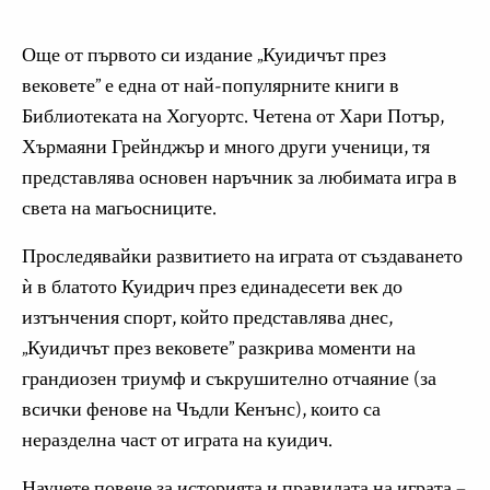
Още от първото си издание „Куидичът през
вековете” е една от най-популярните книги в
Библиотеката на Хогуортс. Четена от Хари Потър,
Хърмаяни Грейнджър и много други ученици, тя
представлява основен наръчник за любимата игра в
света на магьосниците.
Проследявайки развитието на играта от създаването
ѝ в блатото Куидрич през единадесети век до
изтънчения спорт, който представлява днес,
„Куидичът през вековете” разкрива моменти на
грандиозен триумф и съкрушително отчаяние (за
всички фенове на Чъдли Кенънс), които са
неразделна част от играта на куидич.
Научете повече за историята и правилата на играта –