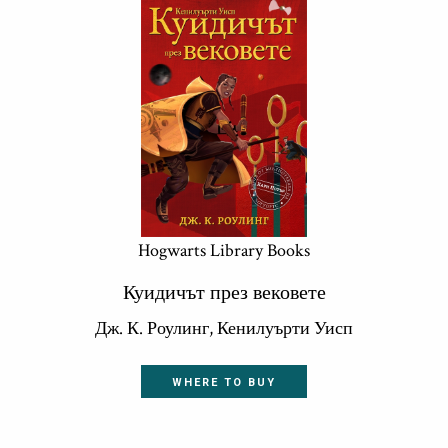
Hogwarts Library Books
Куидичът през вековете
Дж. К. Роулинг, Кенилуърти Уисп
WHERE TO BUY