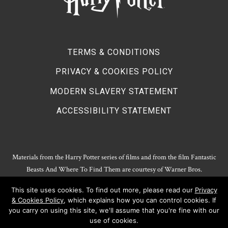
TERMS & CONDITIONS
PRIVACY & COOKIES POLICY
MODERN SLAVERY STATEMENT
ACCESSIBILITY STATEMENT
Materials from the Harry Potter series of films and from the film Fantastic
Beasts And Where To Find Them are courtesy of Warner Bros.
Entertainment.
This site uses cookies. To find out more, please read our
Privacy
Harry Potter Publishing Rights and Theatrical Rights © J.K. Rowling. Artwork
& Cookies Policy
, which explains how you can control cookies. If
© Pottermore Limited.
you carry on using this site, we'll assume that you're fine with our
Harry Potter characters and elements © and ™ Warner Bros. Entertainment
use of cookies.