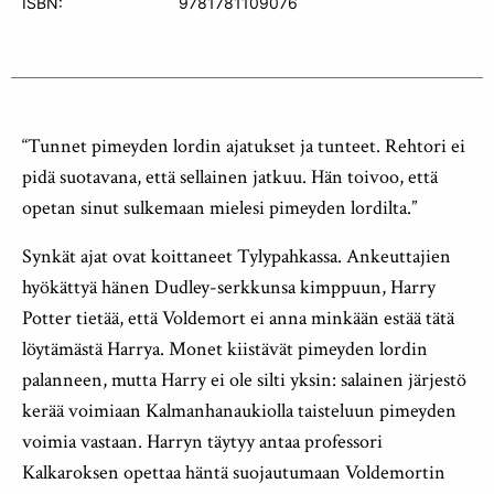
ISBN:
9781781109076
“Tunnet pimeyden lordin ajatukset ja tunteet. Rehtori ei
pidä suotavana, että sellainen jatkuu. Hän toivoo, että
opetan sinut sulkemaan mielesi pimeyden lordilta.”
Synkät ajat ovat koittaneet Tylypahkassa. Ankeuttajien
hyökättyä hänen Dudley-serkkunsa kimppuun, Harry
Potter tietää, että Voldemort ei anna minkään estää tätä
löytämästä Harrya. Monet kiistävät pimeyden lordin
palanneen, mutta Harry ei ole silti yksin: salainen järjestö
kerää voimiaan Kalmanhanaukiolla taisteluun pimeyden
voimia vastaan. Harryn täytyy antaa professori
Kalkaroksen opettaa häntä suojautumaan Voldemortin