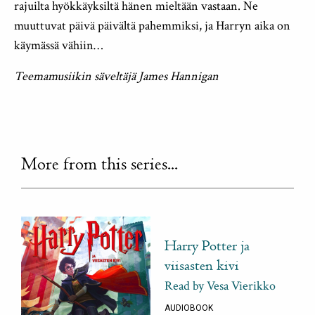
rajuilta hyökkäyksiltä hänen mieltään vastaan. Ne
muuttuvat päivä päivältä pahemmiksi, ja Harryn aika on
käymässä vähiin…
Teemamusiikin säveltäjä James Hannigan
More from this series...
Harry Potter ja
viisasten kivi
Read by Vesa Vierikko
AUDIOBOOK