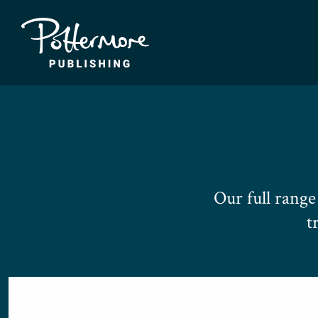
Our full rang
t