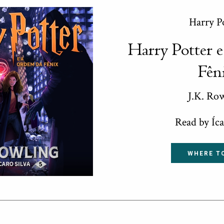
Harry P
Harry Potter 
Fên
J.K. Ro
Read by Íca
WHERE T