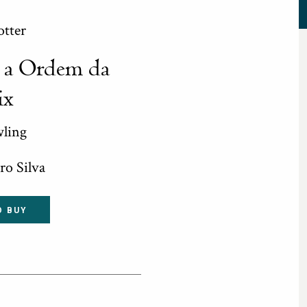
otter
e a Ordem da
ix
wling
ro Silva
O BUY