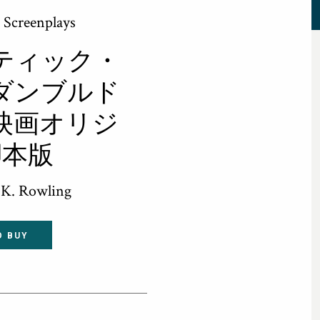
s Screenplays
ティック・
ダンブルド
映画オリジ
脚本版
J.K. Rowling
O BUY