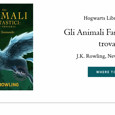
Hogwarts Lib
Gli Animali Fan
trova
J.K. Rowling, N
WHERE T