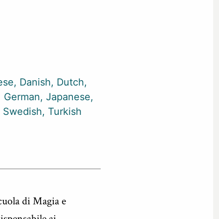
ese
Danish
Dutch
German
Japanese
Swedish
Turkish
Scuola di Magia e
ispensabile ai