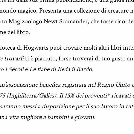
 mondo magico. Presenta una collezione di creature m
to Magizoologo Newt Scamander, che forse ricorderai
me del libro.
blioteca di Hogwarts puoi trovare molti altri libri int
e trovarli
ti è piaciuto, forse troverai di tuo gusto anc
o i Secoli
e
Le fiabe di Beda il Bardo.
’associazione benefica registrata nel Regno Unito c
575 (Inghilterra/Galles). Il 15% dei proventi* ricavat
saranno messi a disposizione per il suo lavoro in tut
na vita migliore a bambini e giovani.