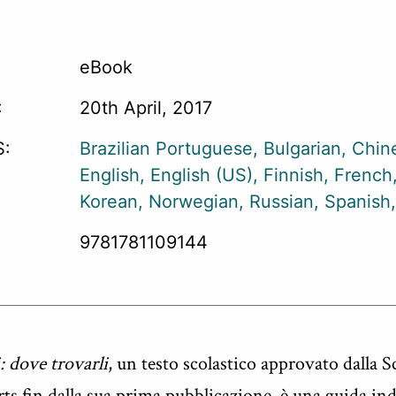
eBook
:
20th April, 2017
:
Brazilian Portuguese
Bulgarian
Chin
English
English (US)
Finnish
French
Korean
Norwegian
Russian
Spanish
9781781109144
: dove trovarli
, un testo scolastico approvato dalla 
s fin dalla sua prima pubblicazione, è una guida ind