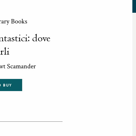
rary Books
tastici: dove
rli
ewt Scamander
O BUY