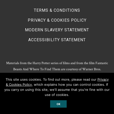
TERMS & CONDITIONS
PRIVACY & COOKIES POLICY
MODERN SLAVERY STATEMENT
ACCESSIBILITY STATEMENT
Materials from the Harry Potter series of films and from the film Fantastic
Beasts And Where To Find Them are courtesy of Warner Bros.
Entertainment.
This site uses cookies. To find out more, please read our
Privacy
Harry Potter Publishing Rights and Theatrical Rights © J.K. Rowling. Artwork
& Cookies Policy
, which explains how you can control cookies. If
© Pottermore Limited.
you carry on using this site, we'll assume that you're fine with our
Harry Potter characters and elements © and ™ Warner Bros. Entertainment
use of cookies.
Inc. All rights reserved.
OK