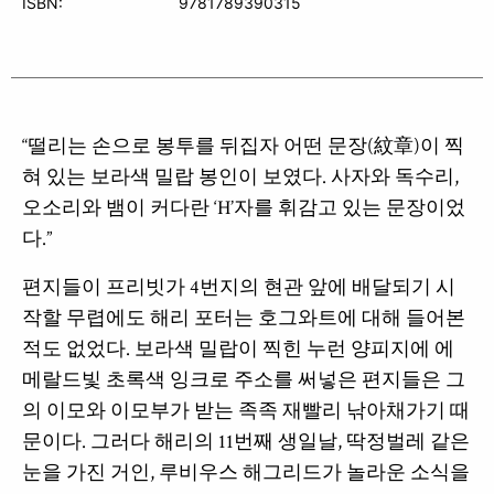
ISBN:
9781789390315
“떨리는 손으로 봉투를 뒤집자 어떤 문장(紋章)이 찍
혀 있는 보라색 밀랍 봉인이 보였다. 사자와 독수리,
오소리와 뱀이 커다란 ‘H’자를 휘감고 있는 문장이었
다.”
편지들이 프리빗가 4번지의 현관 앞에 배달되기 시
작할 무렵에도 해리 포터는 호그와트에 대해 들어본
적도 없었다. 보라색 밀랍이 찍힌 누런 양피지에 에
메랄드빛 초록색 잉크로 주소를 써넣은 편지들은 그
의 이모와 이모부가 받는 족족 재빨리 낚아채가기 때
문이다. 그러다 해리의 11번째 생일날, 딱정벌레 같은
눈을 가진 거인, 루비우스 해그리드가 놀라운 소식을