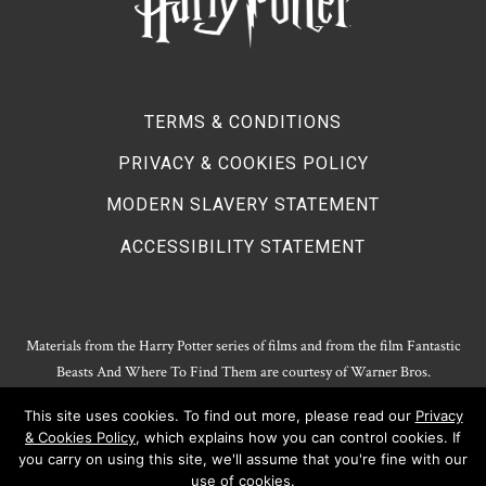
TERMS & CONDITIONS
PRIVACY & COOKIES POLICY
MODERN SLAVERY STATEMENT
ACCESSIBILITY STATEMENT
Materials from the Harry Potter series of films and from the film Fantastic
Beasts And Where To Find Them are courtesy of Warner Bros.
Entertainment.
This site uses cookies. To find out more, please read our
Privacy
Harry Potter Publishing Rights and Theatrical Rights © J.K. Rowling. Artwork
& Cookies Policy
, which explains how you can control cookies. If
© Pottermore Limited.
you carry on using this site, we'll assume that you're fine with our
Harry Potter characters and elements © and ™ Warner Bros. Entertainment
use of cookies.