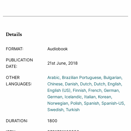
Details
FORMAT:
Audiobook
PUBLICATION
21st June, 2018
DATE:
OTHER
Arabic
Brazilian Portuguese
Bulgarian
LANGUAGES:
Chinese
Danish
Dutch
Dutch
English
English (US)
Finnish
French
German
German
Icelandic
Italian
Korean
Norwegian
Polish
Spanish
Spanish-US
Swedish
Turkish
DURATION:
1800