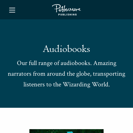
ishing
Audiobooks
Our full range of audiobooks. Amazing
narrators from around the globe, transporting
listeners to the Wizarding World.