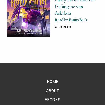
Harry Potter und der
Gefangene von
Askaban
Read by Rufus Beck
AUDIOBOOK
HOME
ABOUT
EBOOKS